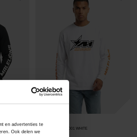
MALELIONS
t en advertenties te
MMB40026001
- 40001 WHITE
seren. Ook delen we