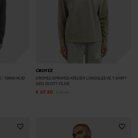
CROYEZ
VE
- 59000 ACID
CROYEZ SPRAYED ATELIER LONGSLEEVE T-SHIRT
-
2401 DUSTY OLIVE
€ 67,50
€ 90,00