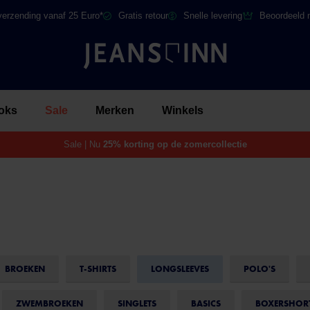
verzending vanaf 25 Euro*
Gratis retour
Snelle levering
Beoordeeld 
oks
Sale
Merken
Winkels
Sale | Nu
25% korting op de zomercollectie
BROEKEN
T-SHIRTS
LONGSLEEVES
POLO'S
ZWEMBROEKEN
SINGLETS
BASICS
BOXERSHOR