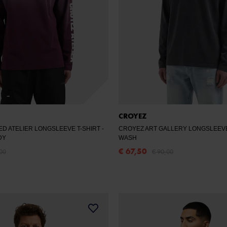
CROYEZ
D ATELIER LONGSLEEVE T-SHIRT
-
CROYEZ ART GALLERY LONGSLEE
DY
WASH
€ 67,50
00
€ 90,00