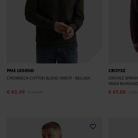
PME LEGEND
CROYEZ
CREWNECK COTTON BLEND SWEAT
- BELUGA
CROYEZ SPRAYE
45004 BURGUN
€ 82,49
€ 67,50
€ 109,99
€ 90,