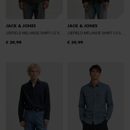
JACK & JONES
JACK & JONES
JJEFIELD MELANGE SHIRT LS SN
- ROSIN
JJEFIELD MELANGE SHIRT LS SN
- 
€ 39,99
€ 39,99