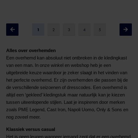
1
2
3
4
5
Alles over overhemden
Een overhemd kan absoluut niet ontbreken in de kledingkast
van een man. In onze winkel en webshop heb je een
uitgebreide keuze waardoor je zeker slaagt in het vinden van
het perfecte overhemd. Er zijn overhemden die passen bij de
de verschillende seizoenen of dresscodes. Een overhemd is
altijd een ‘gekleed’ kledingstuk maar natuurlijk kan je kiezen
tussen uiteenlopende stijlen. Laat je inspireren door merken
zoals PME Legend, Cast Iron, Napoli Uomo, Only & Sons en
nog zoveel meer.
Klassiek versus casual
Het is geen leugen wanneer iemand zegt dat er een overhemd