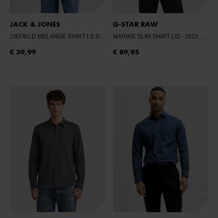
JACK & JONES
G-STAR RAW
JJEFIELD MELANGE SHIRT LS SN
- NAVY BLAZER
MARINE SLIM SHIRT L\S
- J323 GRIT GD
€ 39,99
€ 89,95