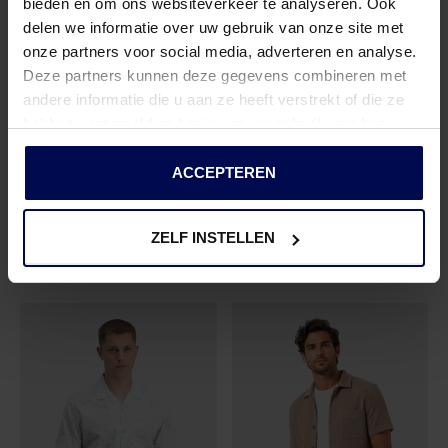
bieden en om ons websiteverkeer te analyseren. Ook
delen we informatie over uw gebruik van onze site met
onze partners voor social media, adverteren en analyse.
Deze partners kunnen deze gegevens combineren met
andere informatie die u aan ze heeft verstrekt of die ze
hebben verzameld op basis van uw gebruik van hun
services.
ACCEPTEREN
G-STAR RAW
GABBIANO
ONE PKT REGULAR SHIRT S\S
- J113 RANK BLUE SLIM STRIPE
3366321 FYRE
- 989 DUNE SAND
€ 67,46
€ 44,99
€ 89,95
€ 59,99
ZELF INSTELLEN