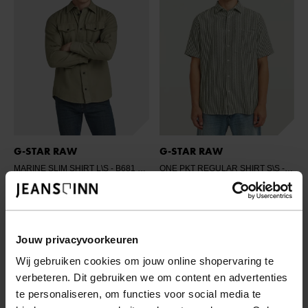
G-STAR RAW
G-STAR RAW
MARINE SLIM SHIRT L\S
- B681 SHAMROCK GD
ONE PKT REGULAR SHIRT S\S
- J112 DK NURI GREEN WIDE STRIPE
€ 67,46
€ 89,95
€ 89,95
Jouw privacyvoorkeuren
Wij gebruiken cookies om jouw online shopervaring te
verbeteren. Dit gebruiken we om content en advertenties
te personaliseren, om functies voor social media te