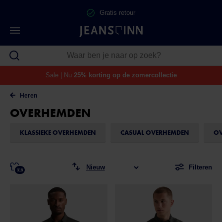
Gratis retour
Sale | Nu
25% korting op de zomercollectie
Heren
OVERHEMDEN
KLASSIEKE OVERHEMDEN
CASUAL OVERHEMDEN
OV
Filteren
318