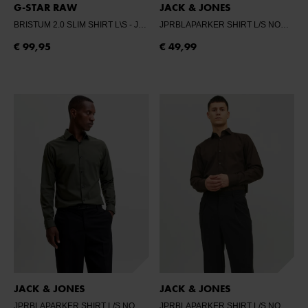
G-STAR RAW
JACK & JONES
BRISTUM 2.0 SLIM SHIRT L\S
- J338 KEIAN/DK LEGION BLUE OXFORD
JPRBLAPARKER SHIRT L/S NOOS
- B
€ 99,95
€ 49,99
JACK & JONES
JACK & JONES
JPRBLAPARKER SHIRT L/S NOOS
- FOREST NIGHT/TWISTED
JPRBLAPARKER SHIRT L/S NOOS
- C