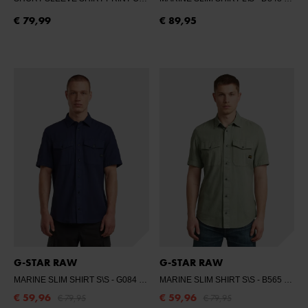
€ 79,99
€ 89,95
G-STAR RAW
G-STAR RAW
MARINE SLIM SHIRT S\S
- G084 RANK BLUE GD
MARINE SLIM SHIRT S\S
- B565 LT ORPHUS GD
€ 59,96
€ 59,96
€ 79,95
€ 79,95