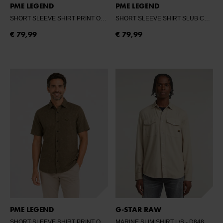
PME LEGEND
PME LEGEND
SHORT SLEEVE SHIRT PRINT ON PIQUE
- CARBON
SHORT SLEEVE SHIRT SLUB CHECK
€ 79,99
€ 79,99
PME LEGEND
G-STAR RAW
SHORT SLEEVE SHIRT PRINT ON PIQUE
MARINE SLIM SHIRT L\S
- DUSKY GREEN
- D848 DK BRICK GD