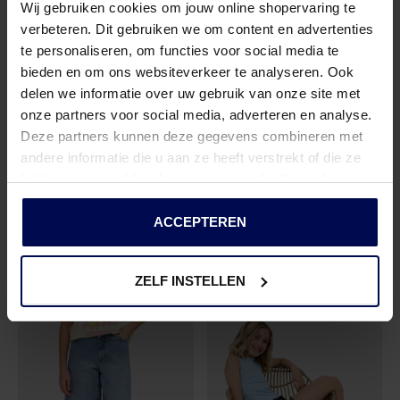
Wij gebruiken cookies om jouw online shopervaring te
verbeteren. Dit gebruiken we om content en advertenties
te personaliseren, om functies voor social media te
bieden en om ons websiteverkeer te analyseren. Ook
delen we informatie over uw gebruik van onze site met
onze partners voor social media, adverteren en analyse.
Deze partners kunnen deze gegevens combineren met
andere informatie die u aan ze heeft verstrekt of die ze
hebben verzameld op basis van uw gebruik van hun
KIDS ONLY
KIDS ONLY
services.
ACCEPTEREN
KOGADA SPORTS SHORTS VD SWT
- ROMANCE ROSE
KOGADA SPORTS SHORTS VD SWT
-
€ 18,74
€ 18,74
€ 24,99
€ 24,99
ZELF INSTELLEN