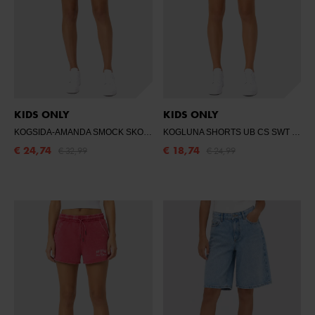
KIDS ONLY
KIDS ONLY
KOGSIDA-AMANDA SMOCK SKORT CS EX JR
- BLACK/LEO AOP
KOGLUNA SHORTS UB CS SWT
- LI
€ 24,74
€ 18,74
€ 32,99
€ 24,99