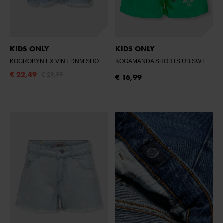
KIDS ONLY
KIDS ONLY
KOGROBYN EX VINT DNM SHORTS AZG529
- LIGHT BLUE DENIM
KOGAMANDA SHORTS UB SWT
- SP
€ 22,49
€ 29,99
€ 16,99