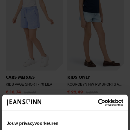
CARS MEISJES
KIDS ONLY
KIDS VAGE SHORT
- 70 LILA
KOGROBYN HW RW SHORTS AZG84 DNM NOO
€ 18,74
€ 22,49
€ 24,99
€ 29,99
Jouw privacyvoorkeuren