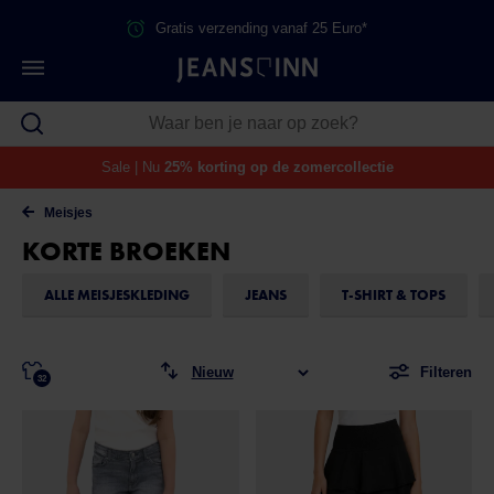
Gratis verzending vanaf 25 Euro*
Sale | Nu
25% korting op de zomercollectie
Meisjes
KORTE BROEKEN
ALLE MEISJESKLEDING
JEANS
T-SHIRT & TOPS
Filteren
32