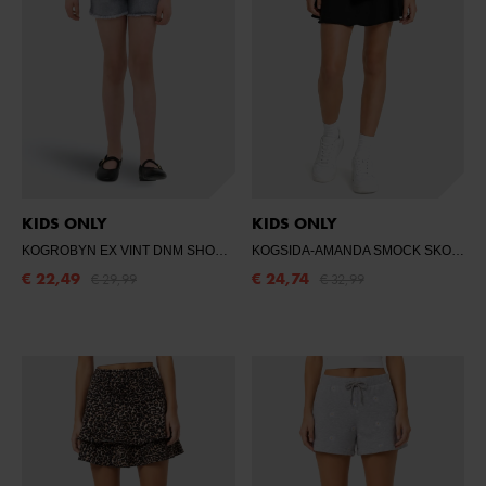
KIDS ONLY
KIDS ONLY
KOGROBYN EX VINT DNM SHORTS AZG529
- MEDIUM GREY DENIM
KOGSIDA-AMANDA SMOCK SKORT CS EX JR
€ 22,49
€ 24,74
€ 29,99
€ 32,99