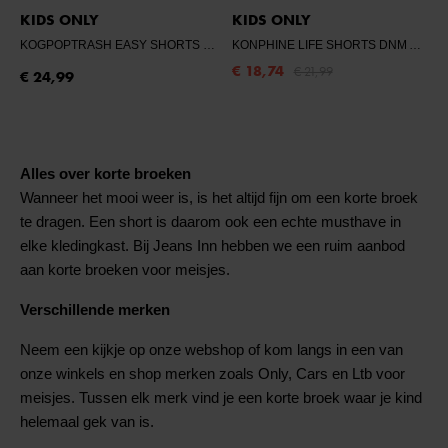
KIDS ONLY
KIDS ONLY
KOGPOPTRASH EASY SHORTS NOOS
- BLACK
KONPHINE LIFE SHORTS DNM AZG668 NOO - LIGHT BLUE D
€ 18,74
€ 21,99
€ 24,99
Alles over korte broeken
Wanneer het mooi weer is, is het altijd fijn om een korte broek
te dragen. Een short is daarom ook een echte musthave in
elke kledingkast. Bij Jeans Inn hebben we een ruim aanbod
aan korte broeken voor meisjes.
Verschillende merken
Neem een kijkje op onze webshop of kom langs in een van
onze winkels en shop merken zoals Only, Cars en Ltb voor
meisjes. Tussen elk merk vind je een korte broek waar je kind
helemaal gek van is.