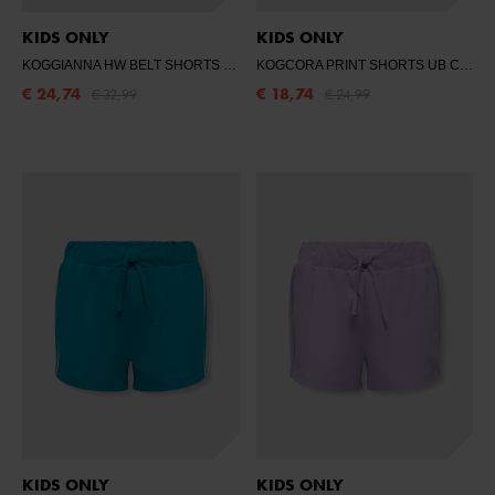
KIDS ONLY
KIDS ONLY
KOGGIANNA HW BELT SHORTS PIMBOX DNM
- LIGHT BLUE DENIM
KOGCORA PRINT SHORTS UB CS SWT
€ 24,74
€ 18,74
€ 32,99
€ 24,99
KIDS ONLY
KIDS ONLY