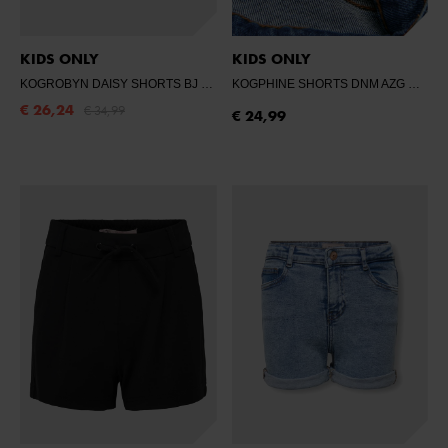
KIDS ONLY
KIDS ONLY
KOGROBYN DAISY SHORTS BJ
- LIGHT BLUE DENIM
KOGPHINE SHORTS DNM AZG NOOS
€ 26,24
€ 34,99
€ 24,99