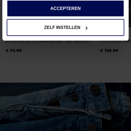
services.
ACCEPTEREN
ZELF INSTELLEN
SUPERDRY
SUPERDRY
ESSENTIAL SD CO LOGO HOODIE
- M8F HERITAGE PORT MARL
FUJI ESTATE PA
€ 79,99
€ 129,99