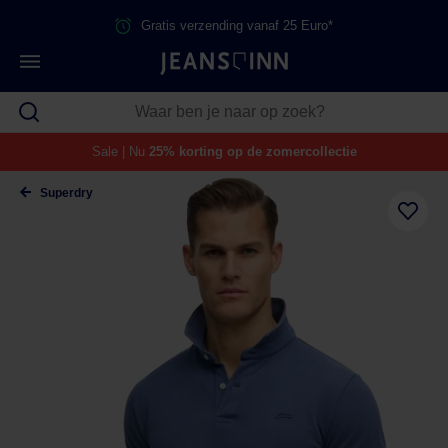
Gratis verzending vanaf 25 Euro*
Sale | Nu
25% korting op de zomercollectie
Superdry