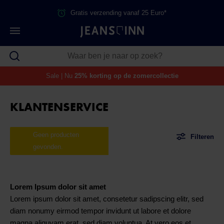
Gratis verzending vanaf 25 Euro*
Sale | Nu
25% korting op de zomercollectie
KLANTENSERVICE
Geen producten
Filteren
gevonden.
Lorem Ipsum dolor sit amet
Lorem ipsum dolor sit amet, consetetur sadipscing elitr, sed
diam nonumy eirmod tempor invidunt ut labore et dolore
magna aliquyam erat, sed diam voluptua. At vero eos et