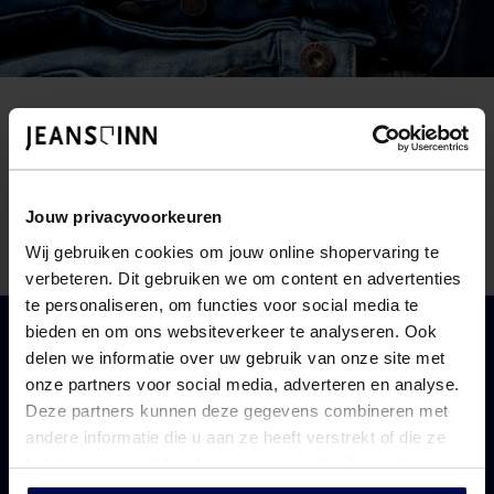
NIEUWSBRIEF
Blijf op de hoogte van nieuwe artikelen, spijkerharde
deals en leuke verrassingen
Jouw privacyvoorkeuren
Wij gebruiken cookies om jouw online shopervaring te
verbeteren. Dit gebruiken we om content en advertenties
te personaliseren, om functies voor social media te
bieden en om ons websiteverkeer te analyseren. Ook
delen we informatie over uw gebruik van onze site met
CONTACT
onze partners voor social media, adverteren en analyse.
Onze klantenservice is bereikbaar op werkdagen van
Deze partners kunnen deze gegevens combineren met
08.30 tot 17.00 uur.
andere informatie die u aan ze heeft verstrekt of die ze
hebben verzameld op basis van uw gebruik van hun
0118 473 250
services.