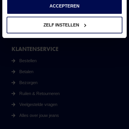
ACCEPTEREN
webshop@jeansinn.nl
VOLG ONS
ZELF INSTELLEN
KLANTENSERVICE
Bestellen
Betalen
Bezorgen
Ruilen & Retourneren
Veelgestelde vragen
Alles over jouw jeans