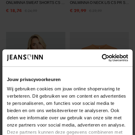
ONLMINNA SWEAT SHORTS CS PR SWT
- MOCK ORANGE/ONLY BADGE
ONLMINNA O NECK L/S CS PR SWT
-
€ 18,74
€ 29,99
€ 24,99
€ 39,99
Jouw privacyvoorkeuren
Wij gebruiken cookies om jouw online shopervaring te
verbeteren. Dit gebruiken we om content en advertenties
te personaliseren, om functies voor social media te
bieden en om ons websiteverkeer te analyseren. Ook
FLURESK
ONLY
delen we informatie over uw gebruik van onze site met
onze partners voor social media, adverteren en analyse.
YUSMILA T-SHIRT
- 135 SAFFRON ORANGE
ONLMINNA S/S TOP CS PR JRS
- MO
€ 37,49
€ 16,49
Deze partners kunnen deze gegevens combineren met
€ 49,99
€ 21,99