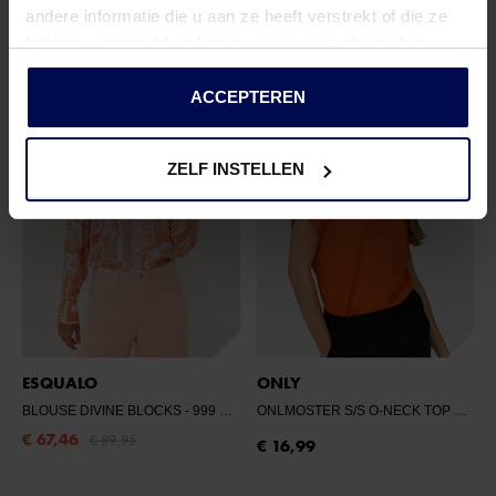
andere informatie die u aan ze heeft verstrekt of die ze
hebben verzameld op basis van uw gebruik van hun
services.
ACCEPTEREN
ZELF INSTELLEN
ESQUALO
ONLY
BLOUSE DIVINE BLOCKS
- 999 PRINT
ONLMOSTER S/S O-NECK TOP NOOS JRS
€ 67,46
€ 89,95
€ 16,99