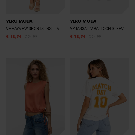
VERO MODA
VERO MODA
VMMAYA HW SHORTS JRS
- LANGOUSTINO
VMTASSA LIV BALLOON SLEEVE TOP JRS
€ 18,74
€ 18,74
€ 24,99
€ 24,99