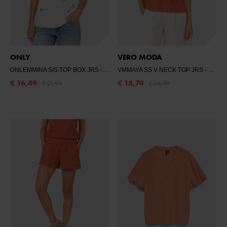
ONLY
VERO MODA
ONLEMMINA S/S TOP BOX JRS
- BRIGHT WHITE/LEMONADE
VMMAYA SS V NECK TOP JRS
- LANGOUSTINO
€ 16,49
€ 18,74
€ 21,99
€ 24,99