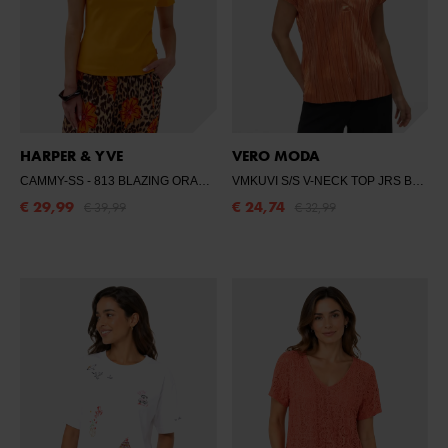
HARPER & YVE
VERO MODA
CAMMY-SS
- 813 BLAZING ORANGE
VMKUVI S/S V-NECK TOP JRS BTQ NL
€ 29,99
€ 24,74
€ 39,99
€ 32,99