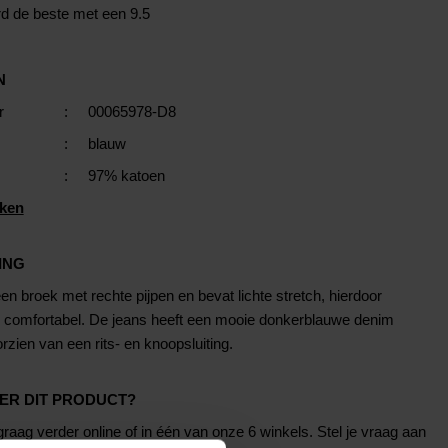
rd de beste met een 9.5
N
r
:
00065978-D8
:
blauw
:
97% katoen
ken
ING
n broek met rechte pijpen en bevat lichte stretch, hierdoor
er comfortabel. De jeans heeft een mooie donkerblauwe denim
orzien van een rits- en knoopsluiting.
ER DIT PRODUCT?
raag verder online of in één van onze 6 winkels. Stel je vraag aan