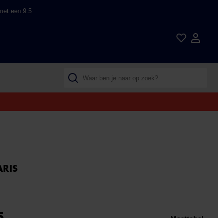
met een 9.5
ARIS
5