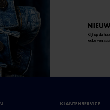
NIEUW
Blijf op de ho
leuke verrass
NN
KLANTENSERVICE