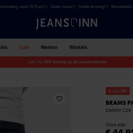
verzending vanaf 25 Euro*
Gratis retour
Snelle levering
Beoordeeld 
oks
Sale
Merken
Winkels
Sale | Nu
25% korting op de zomercollectie
2
voor
€80
BRAMS P
DANNY C24
Onze prijs
€ 44,9