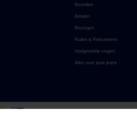
Bestellen
Betalen
Bezorgen
Ruilen & Retourneren
Veelgestelde vragen
Alles over jouw jeans
Algemene voorwaarden