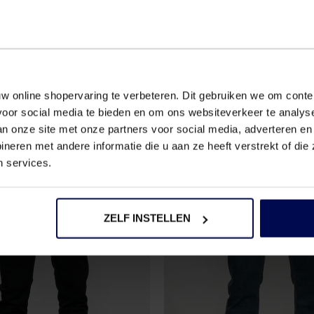
de
klantenser
U
w online shopervaring te verbeteren. Dit gebruiken we om conten
voor social media te bieden en om ons websiteverkeer te analy
an onze site met onze partners voor social media, adverteren en
eren met andere informatie die u aan ze heeft verstrekt of di
n services.
2
voor
€80
ZELF INSTELLEN