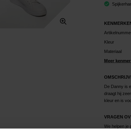
Spijkerha
KENMERKE
Artikelnumme
Kleur
Materiaal
Meer kenmer
OMSCHRIJV
De Danny is ee
draagt hij ze
kleur en is vo
VRAGEN OV
We helpen je g