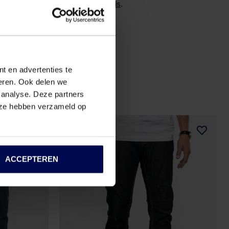
vice
of bezoek een van onze
winkels
.
t en advertenties te
seren. Ook delen we
 analyse. Deze partners
e ze hebben verzameld op
2
voor
€80
ACCEPTEREN