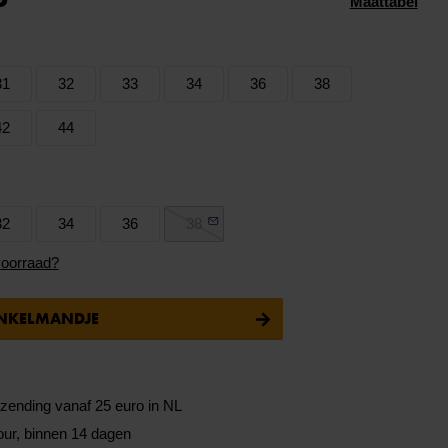
Maattabel
31
32
33
34
36
38
42
44
32
34
36
38
voorraad?
INKELMANDJE
rzending vanaf 25 euro in NL
our, binnen 14 dagen