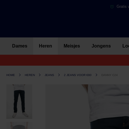
Gratis 
Dames
Heren
Meisjes
Jongens
Lo
HOME
HEREN
JEANS
2 JEANS VOOR €80
DANNY C24