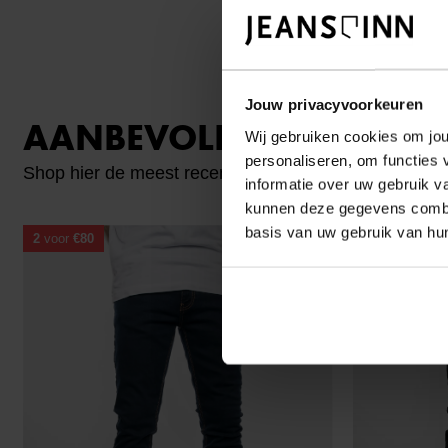
Jouw privacyvoorkeuren
AANBEVOLEN VOOR JO
Wij gebruiken cookies om jou
personaliseren, om functies 
Shop hier de meest recente jeans van Brams Paris
informatie over uw gebruik v
kunnen deze gegevens combin
basis van uw gebruik van hu
2
voor
€80
2
voor
€80