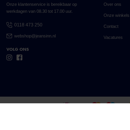
Onze klantenservice is bereikbaar op
Over ons
werkdagen van 08.30 tot 17.00 uur.
Onze winkels
0118 473 250
Contact
webshop@jeansinn.nl
Vacatures
VOLG ONS
Betaal eenvoudig en veilig met