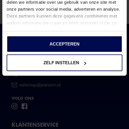
deals en leuke verrassingen
delen we informatie over uw gebruik van onze site met
onze partners voor social media, adverteren en analyse.
Deze partners kunnen deze gegevens combineren met
andere informatie die u aan ze heeft verstrekt of die ze
hebben verzameld op basis van uw gebruik van hun
services.
CONTACT
ACCEPTEREN
Onze klantenservice is bereikbaar op werkdagen van
08.30 tot 17.00 uur.
ZELF INSTELLEN
0118 473 250
webshop@jeansinn.nl
VOLG ONS
KLANTENSERVICE