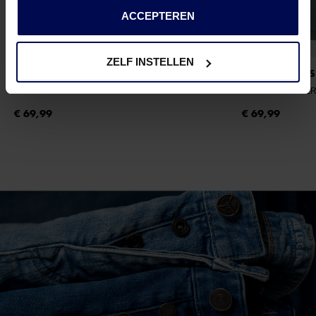
ACCEPTEREN
ZELF INSTELLEN
JACK & JONES
JACK & JONES
JJESOHO PUFFER HOOD AW26 SN JNR
- BLACK
JJESOHO PUFFER
€ 69,99
€ 69,99