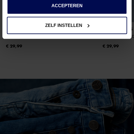
ACCEPTEREN
ZELF INSTELLEN
ONLY & SONS
ONLY & SONS
ONSCERES HOODIE SWEAT NOOS
- HUCKLEBERRY
ONSCERES HOOD
€ 29,99
€ 29,99