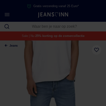
Gratis verzending vanaf 25 Euro*
Sale | Nu
25% korting op de zomercollectie
Jeans