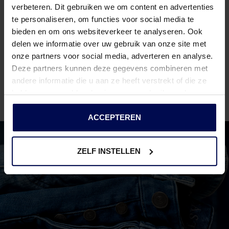
verbeteren. Dit gebruiken we om content en advertenties
combineren met andere items op onze website voor een
te personaliseren, om functies voor social media te
complete outfit.
bieden en om ons websiteverkeer te analyseren. Ook
delen we informatie over uw gebruik van onze site met
VRAGEN OVER DIT PRODUCT?
onze partners voor social media, adverteren en analyse.
We helpen je graag verder online of in één van onze 6 winkels.
Deze partners kunnen deze gegevens combineren met
Stel je vraag aan de
klantenservice
of bezoek een van onze
andere informatie die u aan ze heeft verstrekt of die ze
winkels
.
hebben verzameld op basis van uw gebruik van hun
services.
ACCEPTEREN
ZELF INSTELLEN