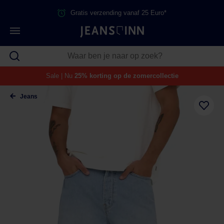
Gratis verzending vanaf 25 Euro*
Sale | Nu
25% korting op de zomercollectie
Jeans